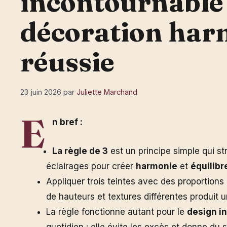
incontournable
décoration har
réussie
23 juin 2026
par
Juliette Marchand
E
n bref :
La règle de 3
est un principe simple qui st
éclairages pour créer
harmonie
et
équilibr
Appliquer trois teintes avec des proportions
de hauteurs et textures différentes produit 
La règle fonctionne autant pour le
design in