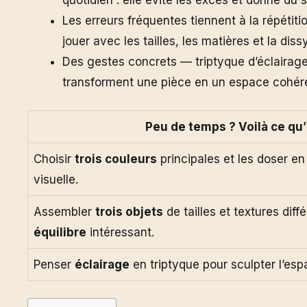
quotidien : elle évite les excès et donne du 
Les erreurs fréquentes tiennent à la répétitio
jouer avec les tailles, les matières et la dis
Des gestes concrets — triptyque d’éclairages
transforment une pièce en un espace cohére
Peu de temps ? Voilà ce qu’il
Choisir
trois couleurs
principales et les doser en
visuelle.
Assembler
trois objets
de tailles et textures di
équilibre
intéressant.
Penser
éclairage
en triptyque pour sculpter l’espa