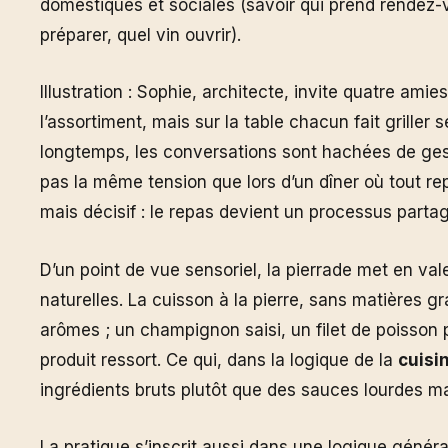
domestiques et sociales (savoir qui prend rendez-
préparer, quel vin ouvrir).
Illustration : Sophie, architecte, invite quatre amie
l’assortiment, mais sur la table chacun fait griller 
longtemps, les conversations sont hachées de gest
pas la même tension que lors d’un dîner où tout rep
mais décisif : le repas devient un processus part
D’un point de vue sensoriel, la pierrade met en val
naturelles. La cuisson à la pierre, sans matières 
arômes ; un champignon saisi, un filet de poisson
produit ressort. Ce qui, dans la logique de la
cuisi
ingrédients bruts plutôt que des sauces lourdes ma
La pratique s’inscrit aussi dans une logique généra