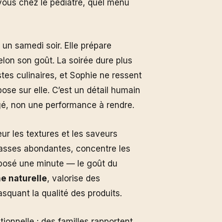
vous chez le pédiatre, quel menu
s un samedi soir. Elle prépare
selon son goût. La soirée dure plus
es culinaires, et Sophie ne ressent
ose sur elle. C’est un détail humain
agé, non une performance à rendre.
eur les textures et les saveurs
grasses abondantes, concentre les
 posé une minute — le goût du
ne naturelle
, valorise des
squant la qualité des produits.
tionnelle : des familles rapportent