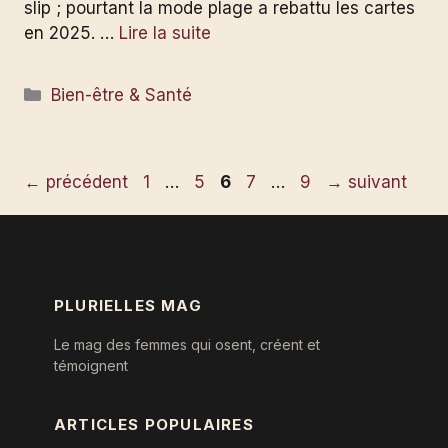
slip ; pourtant la mode plage a rebattu les cartes
en 2025. …
Lire la suite
Catégories
Bien-être & Santé
Page
Page
Page
Page
Page
←
précédent
1
…
5
6
7
…
9
→
suivant
PLURIELLES MAG
Le mag des femmes qui osent, créent et
témoignent
ARTICLES POPULAIRES