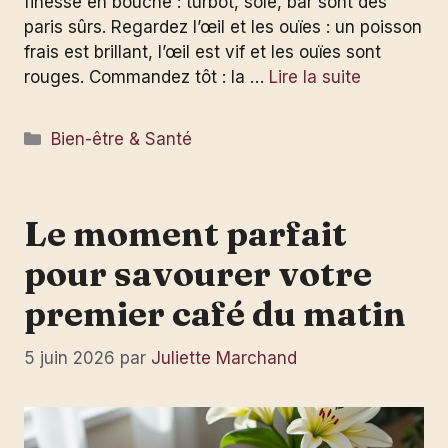
finesse en bouche : turbot, sole, bar sont des
paris sûrs. Regardez l’œil et les ouïes : un poisson
frais est brillant, l’œil est vif et les ouïes sont
rouges. Commandez tôt : la …
Lire la suite
Catégories
Bien-être & Santé
Le moment parfait
pour savourer votre
premier café du matin
5 juin 2026
par
Juliette Marchand