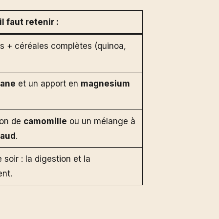
 faut retenir :
es + céréales complètes (quinoa,
hane
et un apport en
magnesium
ion de
camomille
ou un mélange à
haud
.
 soir : la digestion et la
nt.