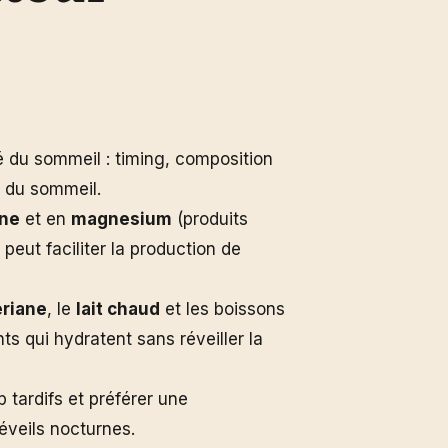
té du sommeil : timing, composition
e du sommeil.
ane
et en
magnesium
(produits
) peut faciliter la production de
ériane
, le
lait chaud
et les boissons
ts qui hydratent sans réveiller la
p tardifs et préférer une
réveils nocturnes.