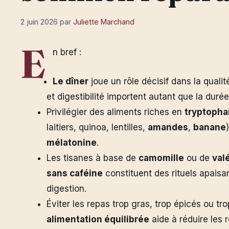
2 juin 2026
par
Juliette Marchand
E
n bref :
Le dîner
joue un rôle décisif dans la quali
et digestibilité importent autant que la duré
Privilégier des aliments riches en
tryptoph
laitiers, quinoa, lentilles,
amandes
,
banane
mélatonine
.
Les tisanes à base de
camomille
ou de
val
sans caféine
constituent des rituels apaisan
digestion.
Éviter les repas trop gras, trop épicés ou tro
alimentation équilibrée
aide à réduire les 